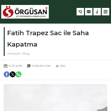
Fatih Trapez Sac ile Saha
Kapatma
Anasayfa
»
Blog
11.07.2019
YORUM YOK
250