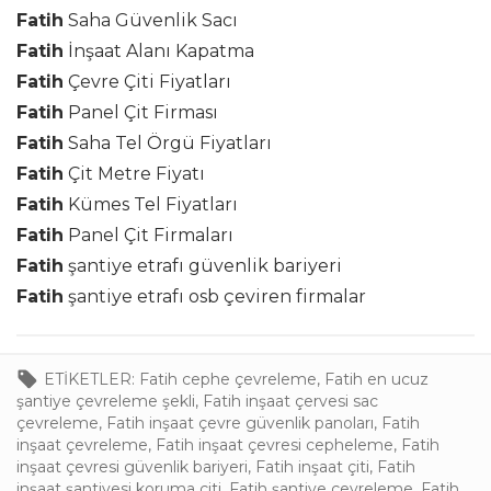
Fatih
Saha Güvenlik Sacı
Fatih
İnşaat Alanı Kapatma
Fatih
Çevre Çiti Fiyatları
Fatih
Panel Çit Firması
Fatih
Saha Tel Örgü Fiyatları
Fatih
Çit Metre Fiyatı
Fatih
Kümes Tel Fiyatları
Fatih
Panel Çit Firmaları
Fatih
şantiye etrafı güvenlik bariyeri
Fatih
şantiye etrafı osb çeviren firmalar
ETİKETLER:
Fatih cephe çevreleme
,
Fatih en ucuz
şantiye çevreleme şekli
,
Fatih inşaat çervesi sac
çevreleme
,
Fatih inşaat çevre güvenlik panoları
,
Fatih
inşaat çevreleme
,
Fatih inşaat çevresi cepheleme
,
Fatih
inşaat çevresi güvenlik bariyeri
,
Fatih inşaat çiti
,
Fatih
inşaat şantiyesi koruma çiti
,
Fatih şantiye çevreleme
,
Fatih