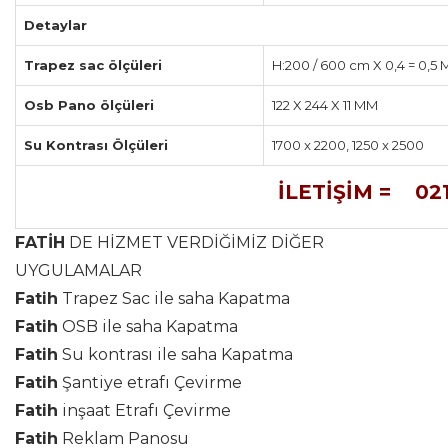
Detaylar
Trapez sac ölçüleri
H:200 / 600 cm X 0,4 = 0,5
Osb Pano ölçüleri
122 X 244 X 11 MM
Su Kontrası Ölçüleri
1700 x 2200, 1250 x 2500
İLETİŞİM = 021
FATİH
DE HİZMET VERDİĞİMİZ DİĞER
UYGULAMALAR
Fatih
Trapez Sac ile saha Kapatma
Fatih
OSB ile saha Kapatma
Fatih
Su kontrası ile saha Kapatma
Fatih
Şantiye etrafı Çevirme
Fatih
inşaat Etrafı Çevirme
Fatih
Reklam Panosu