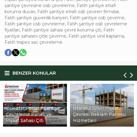
şantiye çevresine osb çevreleme
,
Fatih şantiye etrafı
koruma duvarı
,
Fatih şantiye etrafı osb çeviren firmalar
,
Fatih şantiye güvenlik bariyeri
,
Fatih şantiye osb çevirme
,
Fatih şantiye osb çevreleme
,
Fatih şantiye osb çevreleme
fiyatları
,
Fatih şantiye sahası çevre koruma çiti
,
Fatih
şantiye sahasını çitle çevirme
,
Fatih şantiye vinil kaplama
,
Fatih trapez sac çevreleme
BENZER KONULAR
Üsküdar Portatif Şantiye
İstanbul Silivri İnşaat
Çevreleme Paneli ve
Çevresi Reklam Panosu
İnşaat Sahası Çiti
Hizmetleri