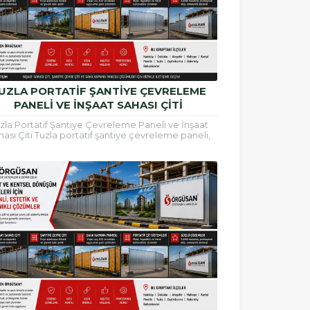
UZLA PORTATIF ŞANTIYE ÇEVRELEME
PANELI VE İNŞAAT SAHASI ÇITI
zla Portatif Şantiye Çevreleme Paneli ve İnşaat
ası Çiti Tuzla portatif şantiye çevreleme paneli,
at alanlarının güvenli şekilde çevrilmesi, çalışma...