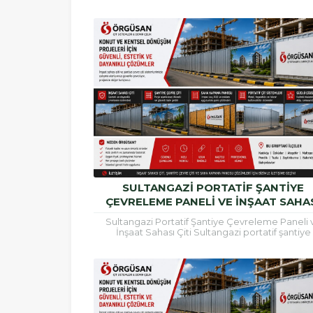
inşaat alanlarının güvenli şekilde çevrilmesi, çalış
SULTANGAZI PORTATIF ŞANTIYE
ÇEVRELEME PANELI VE İNŞAAT SAHA
ÇITI
Sultangazi Portatif Şantiye Çevreleme Paneli 
İnşaat Sahası Çiti Sultangazi portatif şantiye
çevreleme paneli, inşaat alanlarının güvenli şek
çevrilmesi, çalışma...