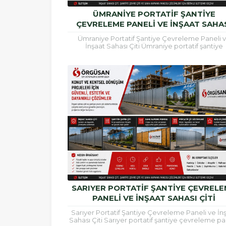
ÜMRANIYE PORTATIF ŞANTIYE
ÇEVRELEME PANELI VE İNŞAAT SAHA
ÇITI
Ümraniye Portatif Şantiye Çevreleme Paneli 
İnşaat Sahası Çiti Ümraniye portatif şantiye
çevreleme paneli, inşaat alanlarının güvenli şek
çevrilmesi, çalışma...
SARIYER PORTATIF ŞANTIYE ÇEVREL
PANELI VE İNŞAAT SAHASI ÇITI
Sarıyer Portatif Şantiye Çevreleme Paneli ve İn
Sahası Çiti Sarıyer portatif şantiye çevreleme pa