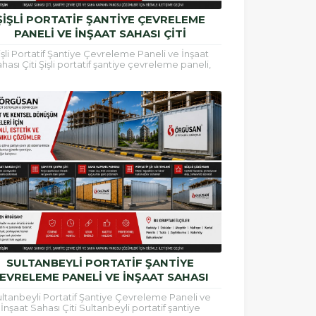
ŞIŞLI PORTATIF ŞANTIYE ÇEVRELEME
PANELI VE İNŞAAT SAHASI ÇITI
işli Portatif Şantiye Çevreleme Paneli ve İnşaat
hası Çiti Şişli portatif şantiye çevreleme paneli,
at alanlarının güvenli şekilde çevrilmesi, çalışma...
SULTANBEYLI PORTATIF ŞANTIYE
EVRELEME PANELI VE İNŞAAT SAHASI
ÇITI
ltanbeyli Portatif Şantiye Çevreleme Paneli ve
İnşaat Sahası Çiti Sultanbeyli portatif şantiye