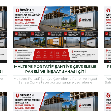
ma...
inşaat alanlarının güvenli şekilde çevrilmesi, çalışma...
çev
MALTEPE PORTATIF ŞANTIYE ÇEVRELEME
P
SI
PANELI VE İNŞAAT SAHASI ÇITI
ve
Maltepe Portatif Şantiye Çevreleme Paneli ve İnşaat
Pen
Sahası Çiti Maltepe portatif şantiye çevreleme
Saha
ilde
paneli, inşaat alanlarının güvenli şekilde çevrilmesi,
inşa
çalışma...