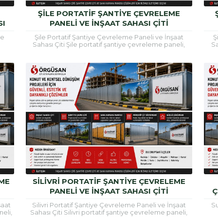
ŞILE PORTATIF ŞANTIYE ÇEVRELEME
SI
PANELI VE İNŞAAT SAHASI ÇITI
ve
Şile Portatif Şantiye Çevreleme Paneli ve İnşaat
Ş
Sahası Çiti Şile portatif şantiye çevreleme paneli,
Sa
ilde
inşaat alanlarının güvenli şekilde çevrilmesi, çalışma...
inşa
EME
SILIVRI PORTATIF ŞANTIYE ÇEVRELEME
PANELI VE İNŞAAT SAHASI ÇITI
Ç
şaat
Silivri Portatif Şantiye Çevreleme Paneli ve İnşaat
Su
neli,
Sahası Çiti Silivri portatif şantiye çevreleme paneli,