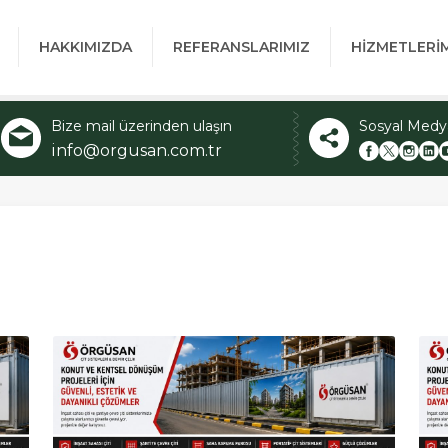
HAKKIMIZDA
REFERANSLARIMIZ
HİZMETLERİ
Bize mail üzerinden ulaşın
Sosyal Medy
info@orgusan.com.tr