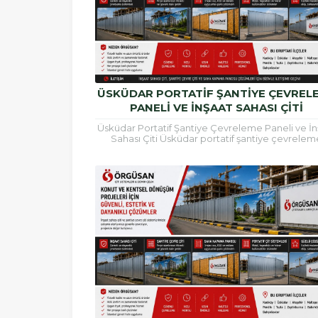
ÜSKÜDAR PORTATIF ŞANTIYE ÇEVREL
PANELI VE İNŞAAT SAHASI ÇITI
Üsküdar Portatif Şantiye Çevreleme Paneli ve İn
Sahası Çiti Üsküdar portatif şantiye çevrelem
paneli, inşaat alanlarının güvenli şekilde çevrilm
çalışma...