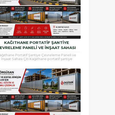
KAĞITHANE PORTATIF ŞANTIYE
EVRELEME PANELI VE İNŞAAT SAHASI
ÇITI
ağıthane Portatif Şantiye Çevreleme Paneli ve
İnşaat Sahası Çiti Kağıthane portatif şantiye
releme paneli, inşaat alanlarının güvenli şekilde
çevrilmesi, çalışma...