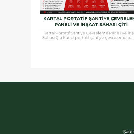
KARTAL PORTATIF ŞANTIYE ÇEVRELE
PANELI VE İNŞAAT SAHASI ÇITI
Kartal Portatif Şantiye Çevreleme Paneli ve İnş
Sahası Çiti Kartal portatif şantiye çevreleme pan
inşaat alanlarının güvenli şekilde çevrilmesi, çalış
ÖRGÜSAN Teklif Hattı
Şant