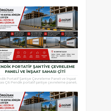
releme paneli, inşaat alanlarının güvenli şekilde
çevrilmesi, çalışma...
ENDIK PORTATIF ŞANTIYE ÇEVRELEME
PANELI VE İNŞAAT SAHASI ÇITI
dik Portatif Şantiye Çevreleme Paneli ve İnşaat
sı Çiti Pendik portatif şantiye çevreleme paneli,
at alanlarının güvenli şekilde çevrilmesi, çalışma...