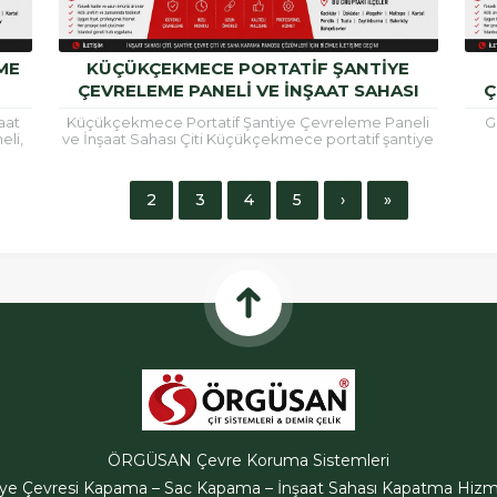
ME
KÜÇÜKÇEKMECE PORTATIF ŞANTIYE
ÇEVRELEME PANELI VE İNŞAAT SAHASI
Ç
ÇITI
aat
Küçükçekmece Portatif Şantiye Çevreleme Paneli
G
eli,
ve İnşaat Sahası Çiti Küçükçekmece portatif şantiye
ma...
çevreleme paneli, inşaat alanlarının güvenli şekilde
çev
çevrilmesi, çalışma...
1
2
3
4
5
›
»
ÖRGÜSAN Çevre Koruma Sistemleri
iye Çevresi Kapama – Sac Kapama – İnşaat Sahası Kapatma Hizme