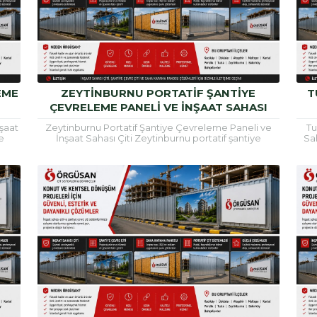
EME
ZEYTINBURNU PORTATIF ŞANTIYE
T
ÇEVRELEME PANELI VE İNŞAAT SAHASI
ÇITI
şaat
Zeytinburnu Portatif Şantiye Çevreleme Paneli ve
Tu
e
İnşaat Sahası Çiti Zeytinburnu portatif şantiye
Sah
esi,
çevreleme paneli, inşaat alanlarının güvenli şekilde
inşa
çevrilmesi, çalışma...