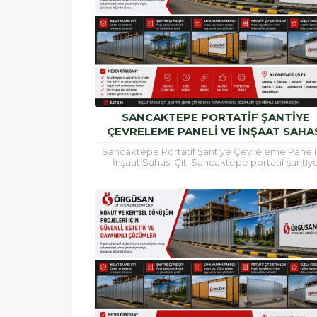
SANCAKTEPE PORTATIF ŞANTIYE
ÇEVRELEME PANELI VE İNŞAAT SAHA
ÇITI
Sancaktepe Portatif Şantiye Çevreleme Paneli
İnşaat Sahası Çiti Sancaktepe portatif şantiy
çevreleme paneli, inşaat alanlarının güvenli şek
çevrilmesi, çalışma...