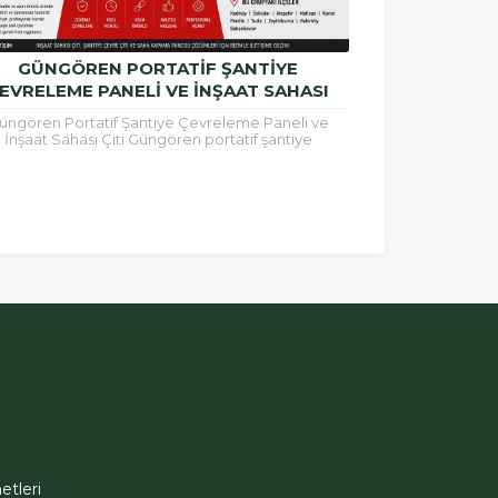
GÜNGÖREN PORTATIF ŞANTIYE
EVRELEME PANELI VE İNŞAAT SAHASI
ÇITI
üngören Portatif Şantiye Çevreleme Paneli ve
İnşaat Sahası Çiti Güngören portatif şantiye
releme paneli, inşaat alanlarının güvenli şekilde
çevrilmesi, çalışma...
tleri