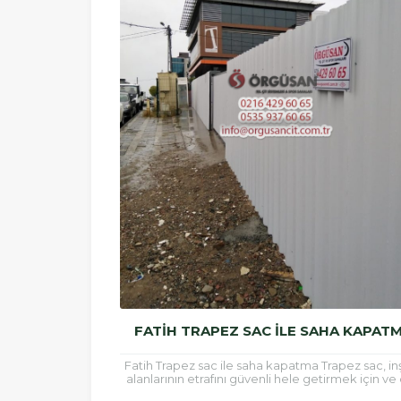
FATIH TRAPEZ SAC ILE SAHA KAPAT
Fatih Trapez sac ile saha kapatma Trapez sac, in
alanlarının etrafını güvenli hele getirmek için ve 
kaplamalarında sıklıkla kullanılan bir