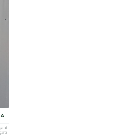
MA
şaat
çatı