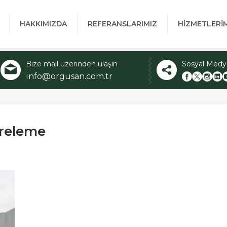
HAKKIMIZDA
REFERANSLARIMIZ
HİZMETLERİ
Bize mail üzerinden ulaşın
Sosyal Medy
info@orgusan.com.tr
vreleme