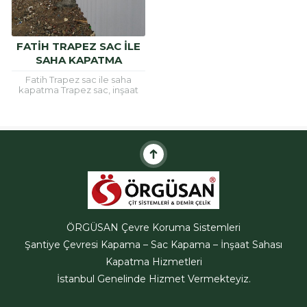
FATIH TRAPEZ SAC ILE
SAHA KAPATMA
Fatih Trapez sac ile saha
kapatma Trapez sac, inşaat
alanlarının etrafını güvenli hele
getirmek için ve çatı
kaplamalarında sıklıkla
kullanılan bir
malzemedir.Trapez...
ÖRGÜSAN Çevre Koruma Sistemleri
Şantiye Çevresi Kapama – Sac Kapama – İnşaat Sahası
ÖRGÜSAN Teklif Hattı
Kapatma Hizmetleri
İstanbul Genelinde Hizmet Vermekteyiz.