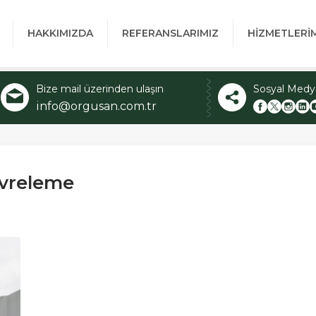
HAKKIMIZDA
REFERANSLARIMIZ
HİZMETLERİ
Bize mail üzerinden ulaşın
Sosyal Medy
info@orgusan.com.tr
evreleme