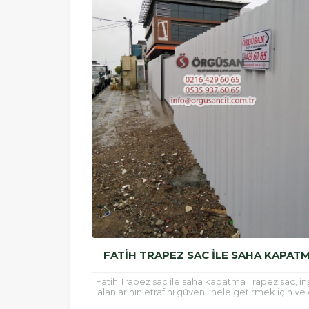
FATIH TRAPEZ SAC ILE SAHA KAPAT
Fatih Trapez sac ile saha kapatma Trapez sac, in
alanlarının etrafını güvenli hele getirmek için ve 
kaplamalarında sıklıkla kullanılan bir