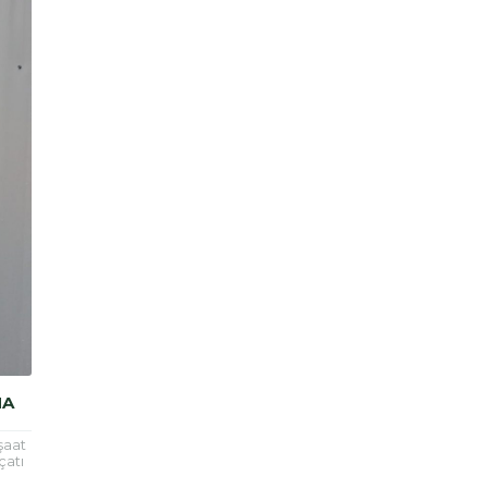
MA
şaat
çatı