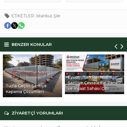
ETİKETLER:
İstanbul
,
Şile
BENZER KONULAR
Eyüpsultan Portatif
İstanbul Beşiktaş İnşaat
Şantiye Çevreleme Paneli
Çevresi Reklam Panosu
ve İnşaat Sahası Çiti
Hizmetleri
ZİYARETÇİ YORUMLARI