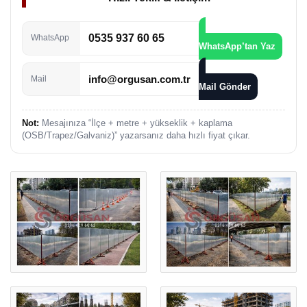
0535 937 60 65
WhatsApp
WhatsApp’tan Yaz
info@orgusan.com.tr
Mail
Mail Gönder
Not:
Mesajınıza “İlçe + metre + yükseklik + kaplama
(OSB/Trapez/Galvaniz)” yazarsanız daha hızlı fiyat çıkar.