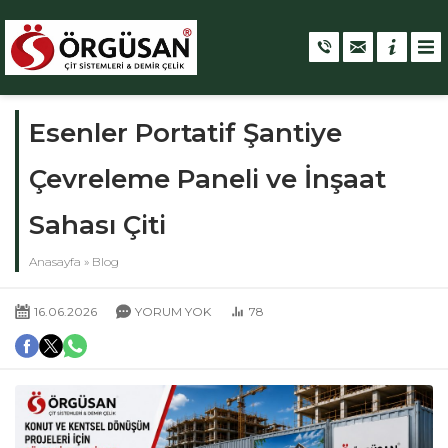
Esenler Portatif Şantiye
Çevreleme Paneli ve İnşaat
Sahası Çiti
Anasayfa
»
Blog
16.06.2026
YORUM YOK
78