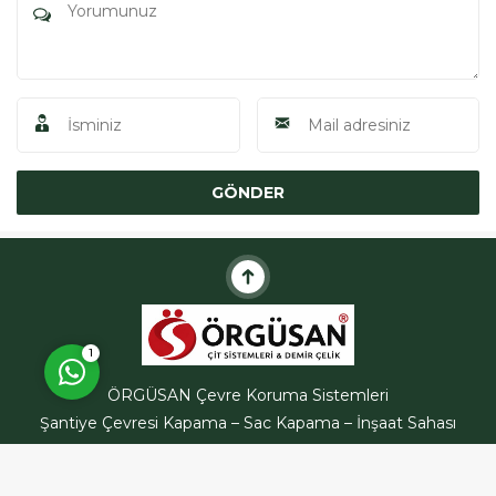
ÖRGÜSAN Teklif Hattı
Cevap Yaz
1
ÖRGÜSAN Çevre Koruma Sistemleri
Şantiye Çevresi Kapama – Sac Kapama – İnşaat Sahası
Kapatma Hizmetleri
İstanbul Genelinde Hizmet Vermekteyiz.