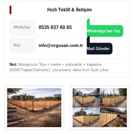
Hızlı Teklif & İletişim
0535 937 60 65
WhatsApp
WhatsApp’tan Yaz
info@orgusan.com.tr
Mail
Mail Gönder
Not:
Mesajınıza “İlçe + metre + yükseklik + kaplama
(OSB/Trapez/Galvaniz)” yazarsanız daha hızlı fiyat çıkar.