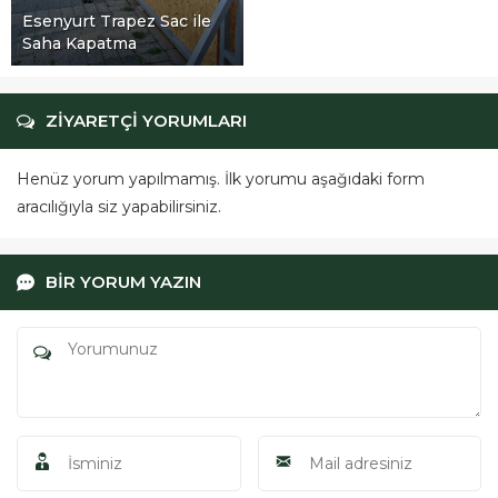
ac ile
ZİYARETÇİ YORUMLARI
Henüz yorum yapılmamış. İlk yorumu aşağıdaki form
aracılığıyla siz yapabilirsiniz.
BİR YORUM YAZIN
ÖRGÜSAN Teklif Hattı