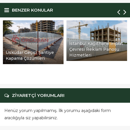
BENZER KONULAR
İstanbul Kağıthane İnşaat
Çevresi Reklam Panosu
Üsküdar Geçici Şantiye
Hizmetleri
Kapama Çözümleri
ZİYARETÇİ YORUMLARI
Henüz yorum yapılmamış. İlk yorumu aşağıdaki form
aracılığıyla siz yapabilirsiniz.
BİR YORUM YAZIN