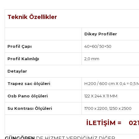
Teknik Özellikler
Dikey Profiller
Profil Çapı
40×60/ 50×50
Profil Kalınlığı
2,0 mm
Detaylar
Trapez sac ölçüleri
H:200 / 600 cm X 0,4 = 0,5
Osb Pano ölçüleri
122 X 244 X 11 MM
Su Kontrası Ölçüleri
1700 x 2200, 1250 x 2500
İLETİŞİM = 021
GÜNGÖREN
DE HİZMET VERDİĞİMİZ DİĞER