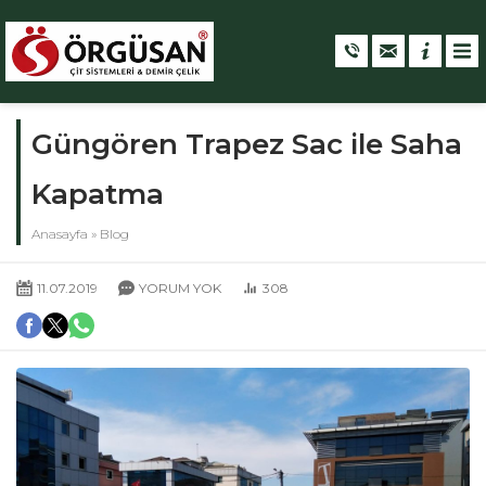
Güngören Trapez Sac ile Saha
Kapatma
Anasayfa
»
Blog
11.07.2019
YORUM YOK
308