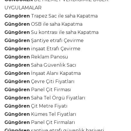
UYGULAMALAR
Güngören
Trapez Sac ile saha Kapatma
Güngören
OSB ile saha Kapatma
Güngören
Su kontrası ile saha Kapatma
Güngören
Şantiye etrafı Çevirme
Güngören
inşaat Etrafı Çevirme
Güngören
Reklam Panosu
Güngören
Saha Güvenlik Sacı
Güngören
İnşaat Alanı Kapatma
Güngören
Çevre Çiti Fiyatları
Güngören
Panel Çit Firması
Güngören
Saha Tel Örgü Fiyatları
Güngören
Çit Metre Fiyatı
Güngören
Kümes Tel Fiyatları
Güngören
Panel Çit Firmaları
Güngören
şantiye etrafı güvenlik bariyeri