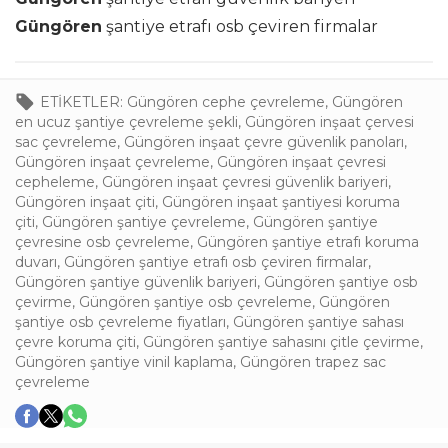
Güngören
şantiye etrafı osb çeviren firmalar
ETİKETLER:
Güngören cephe çevreleme
,
Güngören
en ucuz şantiye çevreleme şekli
,
Güngören inşaat çervesi
sac çevreleme
,
Güngören inşaat çevre güvenlik panoları
,
Güngören inşaat çevreleme
,
Güngören inşaat çevresi
cepheleme
,
Güngören inşaat çevresi güvenlik bariyeri
,
Güngören inşaat çiti
,
Güngören inşaat şantiyesi koruma
çiti
,
Güngören şantiye çevreleme
,
Güngören şantiye
çevresine osb çevreleme
,
Güngören şantiye etrafı koruma
duvarı
,
Güngören şantiye etrafı osb çeviren firmalar
,
Güngören şantiye güvenlik bariyeri
,
Güngören şantiye osb
çevirme
,
Güngören şantiye osb çevreleme
,
Güngören
şantiye osb çevreleme fiyatları
,
Güngören şantiye sahası
çevre koruma çiti
,
Güngören şantiye sahasını çitle çevirme
,
Güngören şantiye vinil kaplama
,
Güngören trapez sac
çevreleme