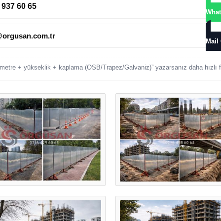
 937 60 65
What
@orgusan.com.tr
Mail
metre + yükseklik + kaplama (OSB/Trapez/Galvaniz)” yazarsanız daha hızlı fi