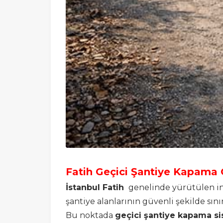
Fatih Geçici Şantiye Kapama
İstanbul Fatih
genelinde yürütülen inş
şantiye alanlarının güvenli şekilde sın
Bu noktada
geçici şantiye kapama si