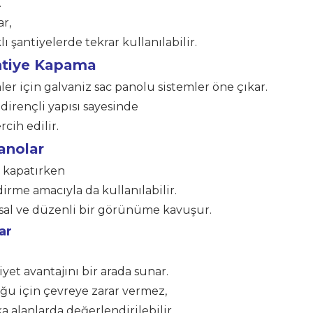
.
r,
lı şantiyelerde tekrar kullanılabilir.
ntiye Kapama
r için galvaniz sac panolu sistemler öne çıkar.
 dirençli yapısı sayesinde
cih edilir.
anolar
ı kapatırken
irme amacıyla da kullanılabilir.
sal ve düzenli bir görünüme kavuşur.
ar
iyet avantajını bir arada sunar.
 için çevreye zarar vermez,
 alanlarda değerlendirilebilir.