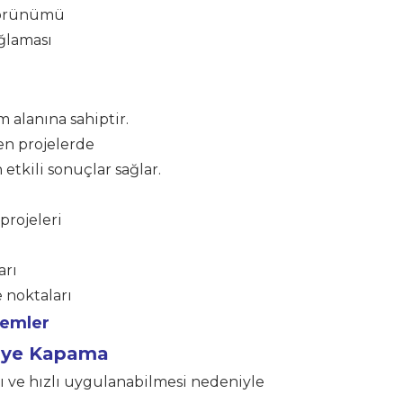
 görünümü
ağlaması
m alanına sahiptir.
en projelerde
tkili sonuçlar sağlar.
projeleri
arı
 noktaları
temler
tiye Kapama
 ve hızlı uygulanabilmesi nedeniyle