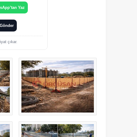
sApp’tan Yaz
 Gönder
yat çıkar.