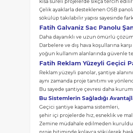
kısa süreli projelerde sıkça tercih edilir
Çelik ayaklarla desteklenen OSB panola
sökülüp takılabilir yapısı sayesinde fark
Fatih
Galvaniz Sac Panolu Şa
Daha dayanıklı ve uzun ömürlü çözümle
Darbelere ve dış hava koşullarına karşı
yoğun kullanım alanlarında güvenle ter
Fatih Reklam Yüzeyli Geçici P
Reklam yüzeyli panolar, şantiye alanın
aynı zamanda proje tanıtımı ve yönlend
Bu sayede şantiye çevresi daha kurum
Bu Sistemlerin Sağladığı Avantajl
Geçici şantiye kapama sistemleri,
şehir içi projelerde hız, esneklik ve mal
Zemine müdahale edilmeden kurulduğu
proje bitiminde kolayca sökülerek başka