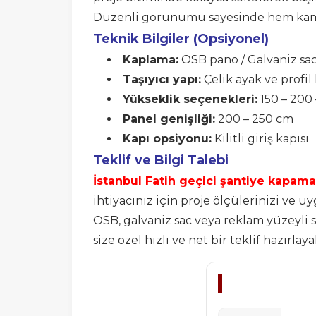
Düzenli görünümü sayesinde hem kamu 
Teknik Bilgiler (Opsiyonel)
Kaplama:
OSB pano / Galvaniz sac
Taşıyıcı yapı:
Çelik ayak ve profil
Yükseklik seçenekleri:
150 – 200
Panel genişliği:
200 – 250 cm
Kapı opsiyonu:
Kilitli giriş kapısı
Teklif ve Bilgi Talebi
İstanbul Fatih geçici şantiye kapama
ihtiyacınız için proje ölçülerinizi ve u
OSB, galvaniz sac veya reklam yüzeyli s
size özel hızlı ve net bir teklif hazırlaya