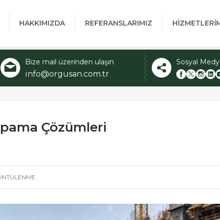
HAKKIMIZDA
REFERANSLARIMIZ
HİZMETLERİ
Bize mail üzerinden ulaşın
Sosyal Medy
info@orgusan.com.tr
Kapama Çözümleri
ÜNTÜLENME