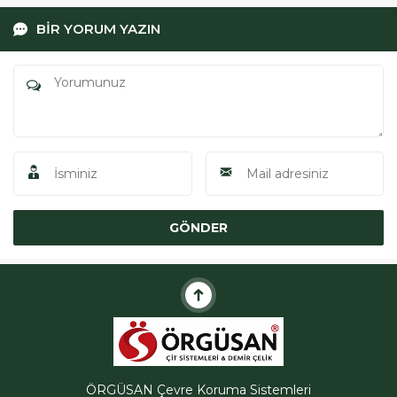
Henüz yorum yapılmamış. İlk yorumu aşağıdaki form
aracılığıyla siz yapabilirsiniz.
BİR YORUM YAZIN
ÖRGÜSAN Teklif Hattı
Cevap Yaz