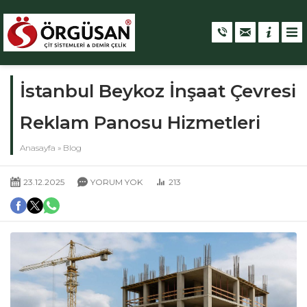
İstanbul Beykoz İnşaat Çevresi
Reklam Panosu Hizmetleri
Anasayfa
»
Blog
23.12.2025
YORUM YOK
213