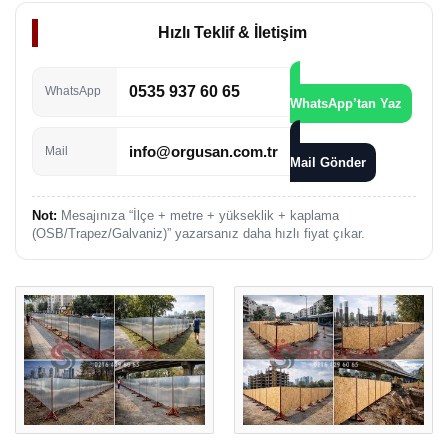
Hızlı Teklif & İletişim
0535 937 60 65
WhatsApp
WhatsApp’tan Yaz
info@orgusan.com.tr
Mail
Mail Gönder
Not:
Mesajınıza “İlçe + metre + yükseklik + kaplama
(OSB/Trapez/Galvaniz)” yazarsanız daha hızlı fiyat çıkar.