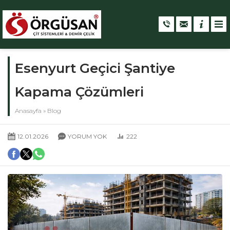
Esenyurt Geçici Şantiye
Kapama Çözümleri
Anasayfa
»
Blog
12.01.2026
YORUM YOK
222