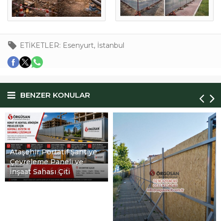
ETİKETLER:
Esenyurt
,
İstanbul
BENZER KONULAR
taşehir Portatif Şantiye
evreleme Paneli ve
Bey
nşaat Sahası Çiti
Ka