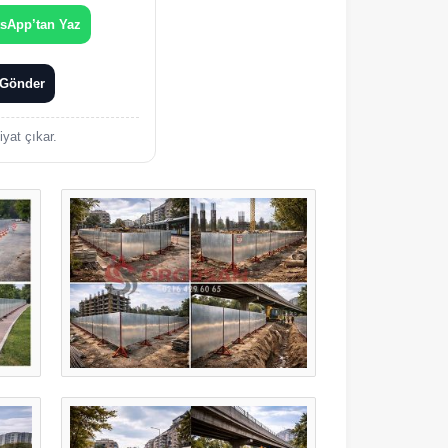
sApp’tan Yaz
 Gönder
yat çıkar.