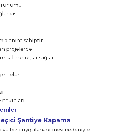
 görünümü
ağlaması
m alanına sahiptir.
en projelerde
tkili sonuçlar sağlar.
projeleri
arı
 noktaları
temler
eçici Şantiye Kapama
 ve hızlı uygulanabilmesi nedeniyle