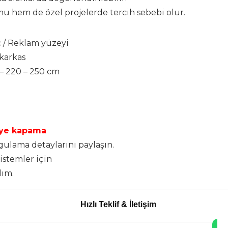
hem de özel projelerde tercih sebebi olur.
 / Reklam yüzeyi
 karkas
 – 220 – 250 cm
iye kapama
ygulama detaylarını paylaşın.
istemler için
lım.
Hızlı Teklif & İletişim