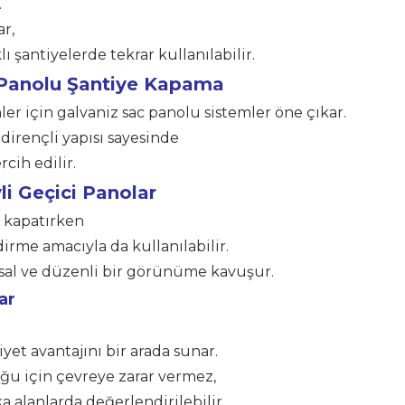
.
r,
lı şantiyelerde tekrar kullanılabilir.
 Panolu Şantiye Kapama
r için galvaniz sac panolu sistemler öne çıkar.
 dirençli yapısı sayesinde
cih edilir.
 Geçici Panolar
ı kapatırken
irme amacıyla da kullanılabilir.
sal ve düzenli bir görünüme kavuşur.
ar
iyet avantajını bir arada sunar.
 için çevreye zarar vermez,
 alanlarda değerlendirilebilir.