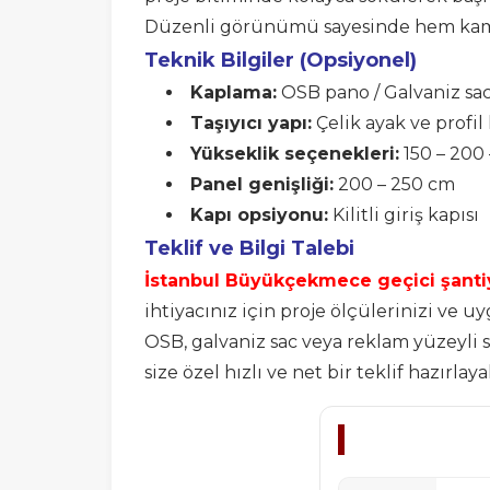
Düzenli görünümü sayesinde hem kamu 
Teknik Bilgiler (Opsiyonel)
Kaplama:
OSB pano / Galvaniz sac
Taşıyıcı yapı:
Çelik ayak ve profil
Yükseklik seçenekleri:
150 – 200
Panel genişliği:
200 – 250 cm
Kapı opsiyonu:
Kilitli giriş kapısı
Teklif ve Bilgi Talebi
İstanbul Büyükçekmece geçici şant
ihtiyacınız için proje ölçülerinizi ve u
OSB, galvaniz sac veya reklam yüzeyli s
size özel hızlı ve net bir teklif hazırlaya