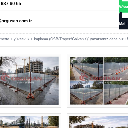
 937 60 65
What
@orgusan.com.tr
Mail
metre + yükseklik + kaplama (OSB/Trapez/Galvaniz)” yazarsanız daha hızlı fi