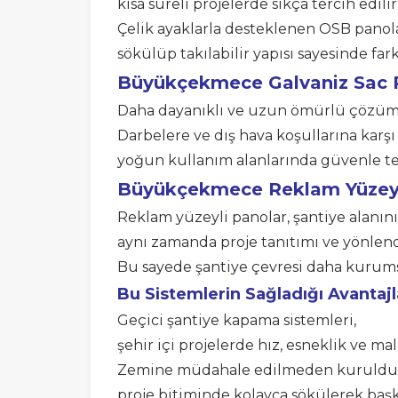
kısa süreli projelerde sıkça tercih edilir
Çelik ayaklarla desteklenen OSB panola
sökülüp takılabilir yapısı sayesinde fark
Büyükçekmece
Galvaniz Sac
Daha dayanıklı ve uzun ömürlü çözümle
Darbelere ve dış hava koşullarına karşı
yoğun kullanım alanlarında güvenle ter
Büyükçekmece Reklam Yüzeyli
Reklam yüzeyli panolar, şantiye alanın
aynı zamanda proje tanıtımı ve yönlend
Bu sayede şantiye çevresi daha kurum
Bu Sistemlerin Sağladığı Avantajl
Geçici şantiye kapama sistemleri,
şehir içi projelerde hız, esneklik ve mal
Zemine müdahale edilmeden kurulduğu
proje bitiminde kolayca sökülerek başka