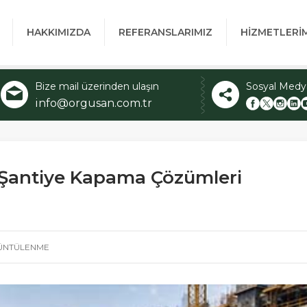
HAKKIMIZDA
REFERANSLARIMIZ
HİZMETLERİ
Bize mail üzerinden ulaşın
Sosyal Medy
info@orgusan.com.tr
Şantiye Kapama Çözümleri
ÜNTÜLENME