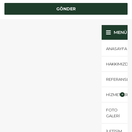
MENÜ
ANASAYFA
HAKKIMIZDA
REFERANSLA
HİZMETLERİM
FOTO
GALERİ
İLETİŞİM