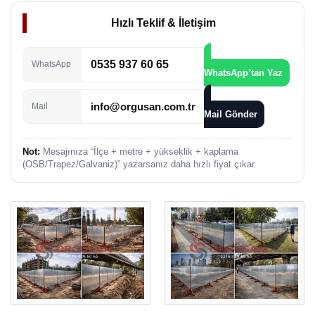
Hızlı Teklif & İletişim
0535 937 60 65
WhatsApp
WhatsApp’tan Yaz
info@orgusan.com.tr
Mail
Mail Gönder
Not:
Mesajınıza “İlçe + metre + yükseklik + kaplama
(OSB/Trapez/Galvaniz)” yazarsanız daha hızlı fiyat çıkar.