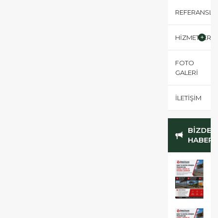
REFERANSLA
HİZMETLERİM
FOTO
GALERİ
İLETİŞİM
BİZDEN
HABERL