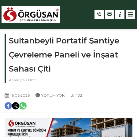
Sultanbeyli Portatif Şantiye
Çevreleme Paneli ve İnşaat
Sahası Çiti
Anasayfa
»
Blog
16.06.2026
YORUM YOK
102