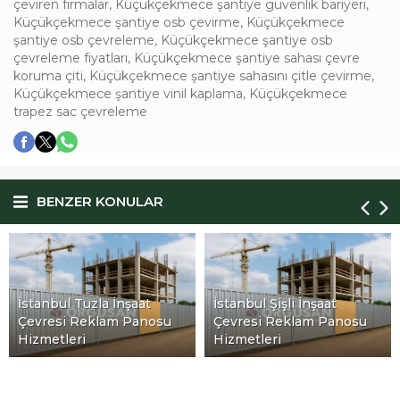
çeviren firmalar
,
Küçükçekmece şantiye güvenlik bariyeri
,
Küçükçekmece şantiye osb çevirme
,
Küçükçekmece
şantiye osb çevreleme
,
Küçükçekmece şantiye osb
çevreleme fiyatları
,
Küçükçekmece şantiye sahası çevre
koruma çiti
,
Küçükçekmece şantiye sahasını çitle çevirme
,
Küçükçekmece şantiye vinil kaplama
,
Küçükçekmece
trapez sac çevreleme
BENZER KONULAR
İstanbul Tuzla İnşaat
İstanbul Şişli İnşaat
Çevresi Reklam Panosu
Çevresi Reklam Panosu
Hizmetleri
Hizmetleri