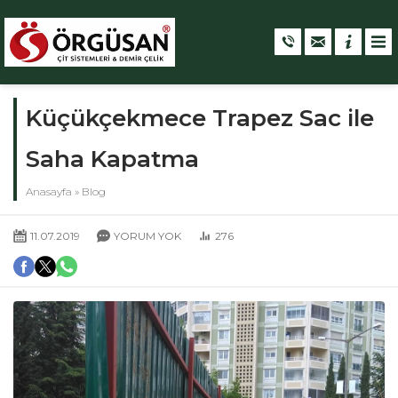
Küçükçekmece Trapez Sac ile
Saha Kapatma
Anasayfa
»
Blog
11.07.2019
YORUM YOK
276