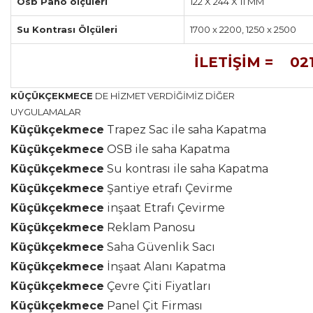
Osb Pano ölçüleri
122 X 244 X 11 MM
Su Kontrası Ölçüleri
1700 x 2200, 1250 x 2500
İLETİŞİM = 021
KÜÇÜKÇEKMECE
DE HİZMET VERDİĞİMİZ DİĞER
UYGULAMALAR
Küçükçekmece
Trapez Sac ile saha Kapatma
Küçükçekmece
OSB ile saha Kapatma
Küçükçekmece
Su kontrası ile saha Kapatma
Küçükçekmece
Şantiye etrafı Çevirme
Küçükçekmece
inşaat Etrafı Çevirme
Küçükçekmece
Reklam Panosu
Küçükçekmece
Saha Güvenlik Sacı
Küçükçekmece
İnşaat Alanı Kapatma
Küçükçekmece
Çevre Çiti Fiyatları
Küçükçekmece
Panel Çit Firması