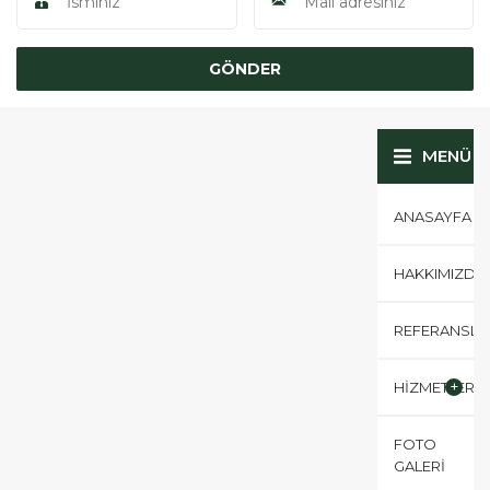
MENÜ
ANASAYFA
HAKKIMIZDA
REFERANSLA
HİZMETLERİM
FOTO
GALERİ