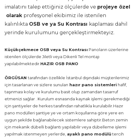
imalatını talep ettiğiniz ölçülerde ve
projeye özel
olarak
profesyonel ekibimiz ile istenilen
kalınlıkta
OSB ve ya Su Kontrası
kaplaması dahil
yerinde kurulumunu gerçekleştirmekteyiz.
Küçükçekmece OSB veya Su Kontrası
Panoların üzerlerine
istenilen ölçülerde Jiletli veya Dikenli Tel montajı
yapılabilmektedir.
HAZIR OSB PANO
ÖRGÜSAN
tarafından özellikle İstanbul dışındaki müşterilerimiz
için tasarlanan ve sizlere sunulan
hazır pano sistemleri
hafif,
taşınması kolay ve kurulumu basit olup zamandan tasarruf
etmenizi sağlar . Kurulum esnasında kaynak işlemi gerekmediği
için şantiyeler de herkes tarafından rahatlıkla kurulabilir.Hazır
pano modülleri şantiye ye ve ortam koşullarına göre yere en
uygun şekilde bağlanabilecek sistemlere sahiptir.Beton zemin
için mekanik dübelli bağlantı yapılabilir veya dübelleme işlemi
yapılmak istenmeyen yerlerde,
ayaklı pano modülü
tercih