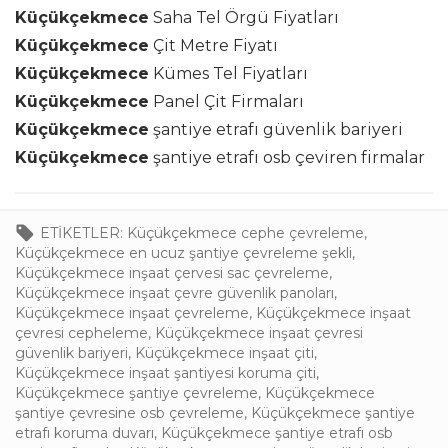
Küçükçekmece
Saha Tel Örgü Fiyatları
Küçükçekmece
Çit Metre Fiyatı
Küçükçekmece
Kümes Tel Fiyatları
Küçükçekmece
Panel Çit Firmaları
Küçükçekmece
şantiye etrafı güvenlik bariyeri
Küçükçekmece
şantiye etrafı osb çeviren firmalar
ETİKETLER:
Küçükçekmece cephe çevreleme
,
Küçükçekmece en ucuz şantiye çevreleme şekli
,
Küçükçekmece inşaat çervesi sac çevreleme
,
Küçükçekmece inşaat çevre güvenlik panoları
,
Küçükçekmece inşaat çevreleme
,
Küçükçekmece inşaat
çevresi cepheleme
,
Küçükçekmece inşaat çevresi
güvenlik bariyeri
,
Küçükçekmece inşaat çiti
,
Küçükçekmece inşaat şantiyesi koruma çiti
,
Küçükçekmece şantiye çevreleme
,
Küçükçekmece
şantiye çevresine osb çevreleme
,
Küçükçekmece şantiye
etrafı koruma duvarı
,
Küçükçekmece şantiye etrafı osb