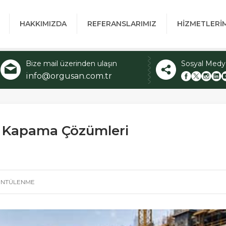
HAKKIMIZDA
REFERANSLARIMIZ
HİZMETLERİ
Bize mail üzerinden ulaşın
Sosyal Medy
info@orgusan.com.tr
e Kapama Çözümleri
NTÜLENME