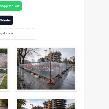
sApp’tan Yaz
 Gönder
yat çıkar.