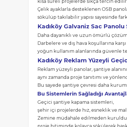
kısa süreli projelerde sıkça tercih edilir
Çelik ayaklarla desteklenen OSB panola
sökülüp takılabilir yapısı sayesinde fark
Kadıköy
Galvaniz Sac Panolu
Daha dayanıklı ve uzun ömürlü çözümle
Darbelere ve dış hava koşullarına karşı
yoğun kullanım alanlarında güvenle ter
Kadıköy Reklam Yüzeyli Geçic
Reklam yüzeyli panolar, şantiye alanın
aynı zamanda proje tanıtımı ve yönlend
Bu sayede şantiye çevresi daha kurum
Bu Sistemlerin Sağladığı Avantajl
Geçici şantiye kapama sistemleri,
şehir içi projelerde hız, esneklik ve mal
Zemine müdahale edilmeden kurulduğu
proje bitiminde kolayca sökülerek başka