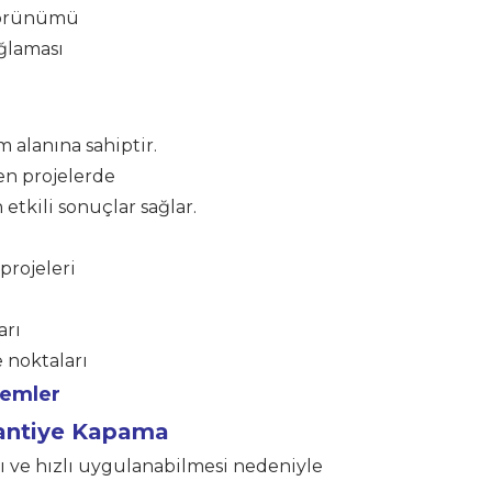
 görünümü
ağlaması
m alanına sahiptir.
en projelerde
tkili sonuçlar sağlar.
projeleri
arı
 noktaları
temler
Şantiye Kapama
 ve hızlı uygulanabilmesi nedeniyle