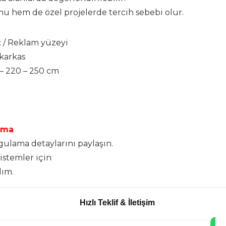
hem de özel projelerde tercih sebebi olur.
 / Reklam yüzeyi
 karkas
 – 220 – 250 cm
ama
ygulama detaylarını paylaşın.
istemler için
lım.
Hızlı Teklif & İletişim