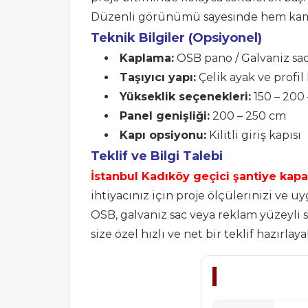
Düzenli görünümü sayesinde hem kamu 
Teknik Bilgiler (Opsiyonel)
Kaplama:
OSB pano / Galvaniz sac
Taşıyıcı yapı:
Çelik ayak ve profil
Yükseklik seçenekleri:
150 – 200
Panel genişliği:
200 – 250 cm
Kapı opsiyonu:
Kilitli giriş kapısı
Teklif ve Bilgi Talebi
İstanbul Kadıköy geçici şantiye kap
ihtiyacınız için proje ölçülerinizi ve u
OSB, galvaniz sac veya reklam yüzeyli s
size özel hızlı ve net bir teklif hazırlaya