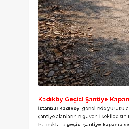
Kadıköy Geçici Şantiye Kapa
İstanbul Kadıköy
genelinde yürütülen 
şantiye alanlarının güvenli şekilde sın
Bu noktada
geçici şantiye kapama si