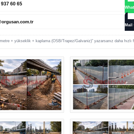
 937 60 65
What
@orgusan.com.tr
Mail
metre + yükseklik + kaplama (OSB/Trapez/Galvaniz)” yazarsanız daha hızlı fi