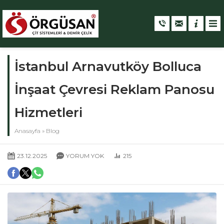
İstanbul Arnavutköy Bolluca
İnşaat Çevresi Reklam Panosu
Hizmetleri
Anasayfa
»
Blog
23.12.2025
YORUM YOK
215