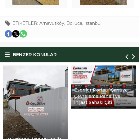
ETİKETLER:
Arnavutköy
,
Bolluca
,
İstanbul
BENZER KONULAR
Esenler Portatif Şantiye
Çevreleme Paneli ve
İnşaat Sahası Çiti