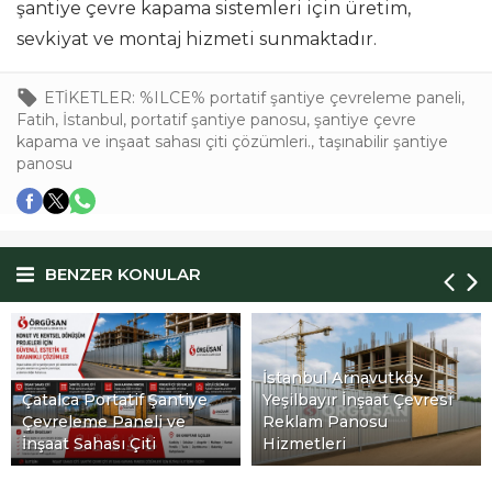
şantiye çevre kapama sistemleri için üretim,
sevkiyat ve montaj hizmeti sunmaktadır.
ETİKETLER:
%ILCE% portatif şantiye çevreleme paneli
,
Fatih
,
İstanbul
,
portatif şantiye panosu
,
şantiye çevre
kapama ve inşaat sahası çiti çözümleri.
,
taşınabilir şantiye
panosu
BENZER KONULAR
İstanbul Arnavutköy
Yeşilbayır İnşaat Çevresi
Reklam Panosu
Hizmetleri