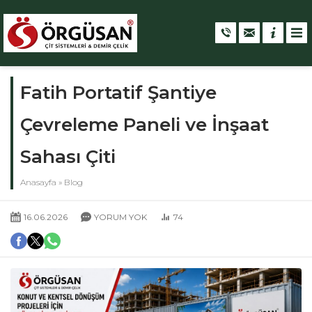
Fatih Portatif Şantiye
Çevreleme Paneli ve İnşaat
Sahası Çiti
Anasayfa
»
Blog
16.06.2026
YORUM YOK
74