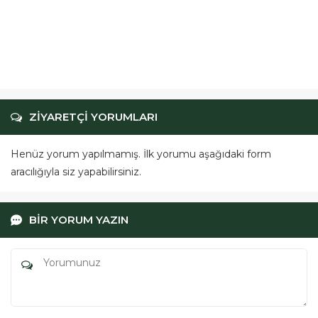
Beyoğlu Trapez Sac ile
Saha Kapatma
ZİYARETÇİ YORUMLARI
Henüz yorum yapılmamış. İlk yorumu aşağıdaki form
aracılığıyla siz yapabilirsiniz.
BİR YORUM YAZIN
ÖRGÜSAN Teklif Hattı