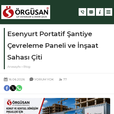
Esenyurt Portatif Şantiye
Çevreleme Paneli ve İnşaat
Sahası Çiti
Anasayfa
»
Blog
16.06.2026
YORUM YOK
77