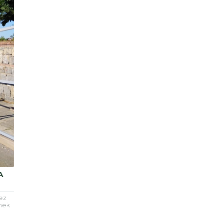
A
ez
rmek
ir