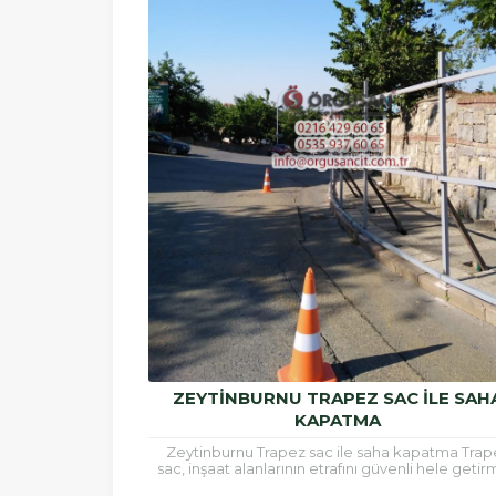
ZEYTINBURNU TRAPEZ SAC ILE SAH
KAPATMA
Zeytinburnu Trapez sac ile saha kapatma Trap
sac, inşaat alanlarının etrafını güvenli hele geti
için ve çatı kaplamalarında sıklıkla kullanılan b