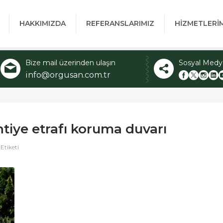
HAKKIMIZDA
REFERANSLARIMIZ
HİZMETLERİ
Bize mail üzerinden ulaşın
Sosyal Medy
info@orgusan.com.tr
tiye etrafı koruma duvarı
Etiketi