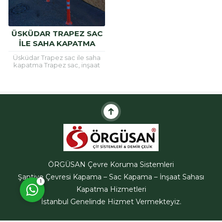
ÜSKÜDAR TRAPEZ SAC
ILE SAHA KAPATMA
ÖRGÜSAN Teklif Hattı
Üsküdar Trapez sac ile saha
kapatma Trapez sac, inşaat
alanlarının etrafını güvenli hele
getirmek için ve çatı
kaplamalarında sıklıkla
kullanılan bir
malzemedir.Trapez...
Cevap Yaz
ÖRGÜSAN Çevre Koruma Sistemleri
Şantiye Çevresi Kapama – Sac Kapama – İnşaat Sahası
1
Kapatma Hizmetleri
İstanbul Genelinde Hizmet Vermekteyiz.