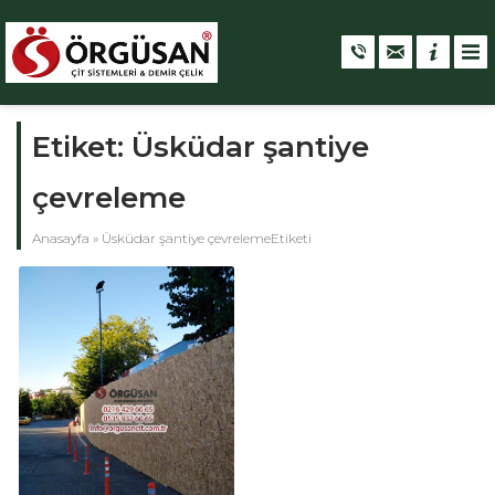
Etiket:
Üsküdar şantiye
çevreleme
Anasayfa
»
Üsküdar şantiye çevrelemeEtiketi