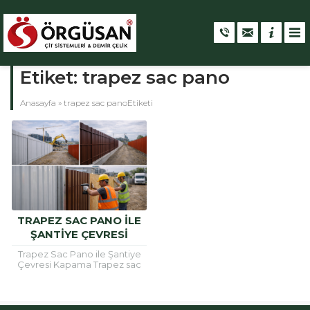
Etiket:
trapez sac pano
Anasayfa
»
trapez sac panoEtiketi
TRAPEZ SAC PANO ILE
ŞANTIYE ÇEVRESI
KAPAMA
Trapez Sac Pano ile Şantiye
Çevresi Kapama Trapez sac
pano sistemleri, şantiye
çevresi kapama ve inşaat
sahası güvenliği için en...