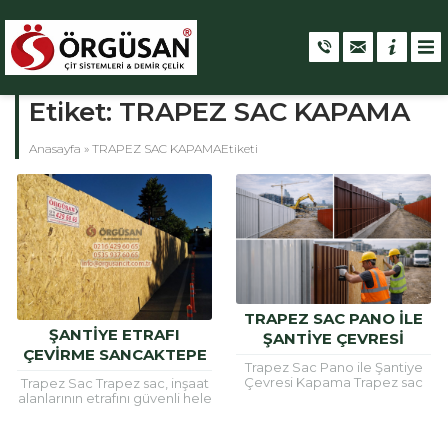
Etiket:
TRAPEZ SAC KAPAMA
Anasayfa
»
TRAPEZ SAC KAPAMAEtiketi
TRAPEZ SAC PANO ILE
ŞANTİYE ETRAFI
ŞANTIYE ÇEVRESI
ÇEVİRME SANCAKTEPE
KAPAMA
Trapez Sac Pano ile Şantiye
Çevresi Kapama Trapez sac
Trapez Sac Trapez sac, inşaat
pano sistemleri, şantiye
alanlarının etrafını güvenli hele
çevresi kapama ve inşaat
getirmek için ve çatı
sahası güvenliği için en...
kaplamalarında sıklıkla
kullanılan bir