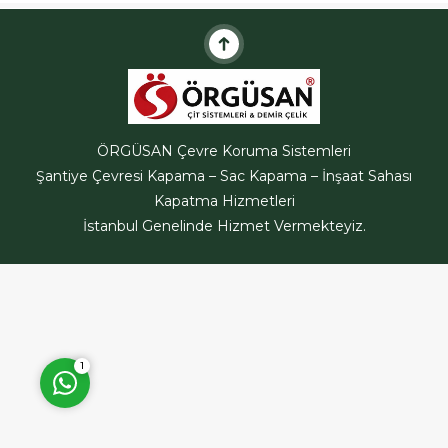
malzemedir.Trapez sac
malzeme çatı ve cephede...
ÖRGÜSAN Teklif Hattı
ÖRGÜSAN Çevre Koruma Sistemleri
Şantiye Çevresi Kapama – Sac Kapama – İnşaat Sahası
Kapatma Hizmetleri
İstanbul Genelinde Hizmet Vermekteyiz.
Cevap Yaz
1