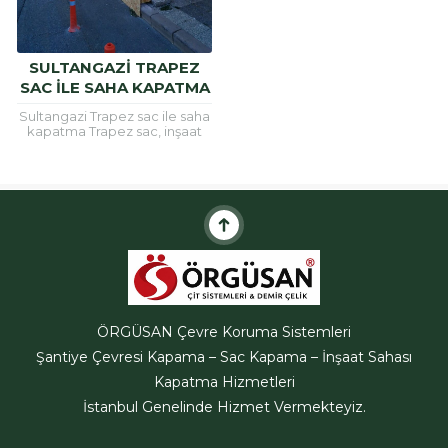
SULTANGAZI TRAPEZ
SAC ILE SAHA KAPATMA
Sultangazi Trapez sac ile saha
kapatma Trapez sac, inşaat
alanlarının etrafını güvenli hele
getirmek için ve çatı
kaplamalarında sıklıkla
kullanılan bir
malzemedir.Trapez...
ÖRGÜSAN Çevre Koruma Sistemleri
Şantiye Çevresi Kapama – Sac Kapama – İnşaat Sahası
ÖRGÜSAN Teklif Hattı
Kapatma Hizmetleri
İstanbul Genelinde Hizmet Vermekteyiz.