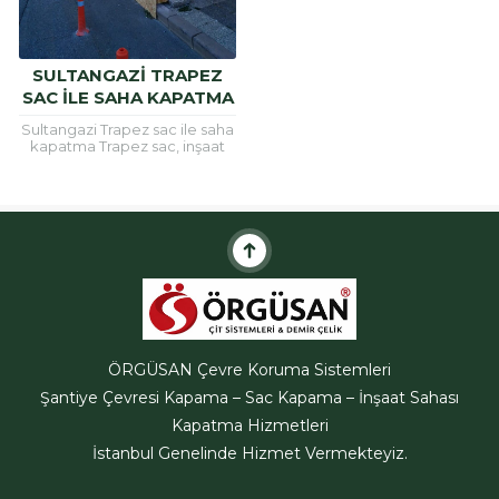
SULTANGAZI TRAPEZ
SAC ILE SAHA KAPATMA
Sultangazi Trapez sac ile saha
kapatma Trapez sac, inşaat
alanlarının etrafını güvenli hele
getirmek için ve çatı
kaplamalarında sıklıkla
kullanılan bir
malzemedir.Trapez...
ÖRGÜSAN Çevre Koruma Sistemleri
Şantiye Çevresi Kapama – Sac Kapama – İnşaat Sahası
ÖRGÜSAN Teklif Hattı
Kapatma Hizmetleri
İstanbul Genelinde Hizmet Vermekteyiz.