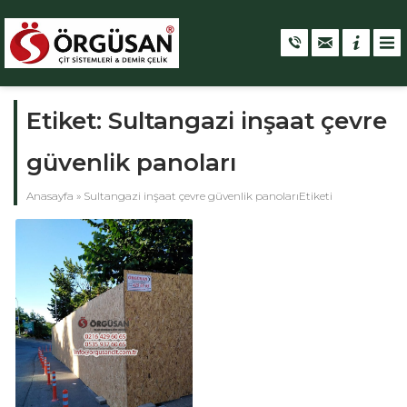
Etiket:
Sultangazi inşaat çevre
güvenlik panoları
Anasayfa
»
Sultangazi inşaat çevre güvenlik panolarıEtiketi