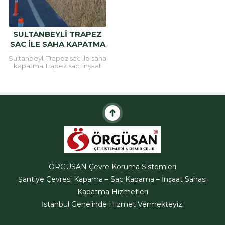
SULTANBEYLI TRAPEZ
SAC ILE SAHA KAPATMA
Sultanbeyli Trapez sac ile saha
kapatma Trapez sac, inşaat
alanlarının etrafını güvenli hele
getirmek için ve çatı
kaplamalarında sıklıkla
kullanılan bir
malzemedir.Trapez...
ÖRGÜSAN Çevre Koruma Sistemleri
Şantiye Çevresi Kapama – Sac Kapama – İnşaat Sahası
ÖRGÜSAN Teklif Hattı
Kapatma Hizmetleri
İstanbul Genelinde Hizmet Vermekteyiz.