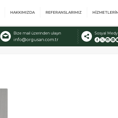
HAKKIMIZDA
REFERANSLARIMIZ
HİZMETLERİ
Bize mail üzerinden ulaşın
Sosyal Medy
info@orgusan.com.tr