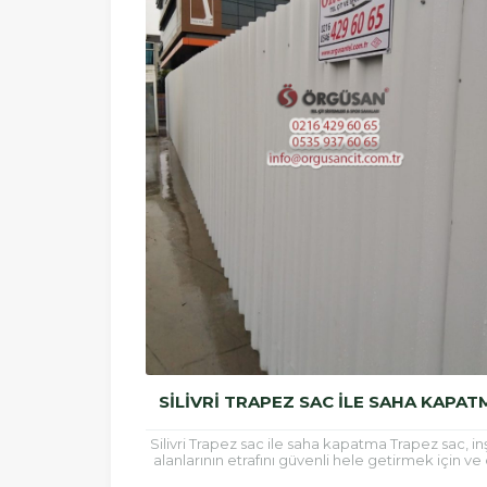
SILIVRI TRAPEZ SAC ILE SAHA KAPAT
Silivri Trapez sac ile saha kapatma Trapez sac, in
alanlarının etrafını güvenli hele getirmek için ve 
kaplamalarında sıklıkla kullanılan bir