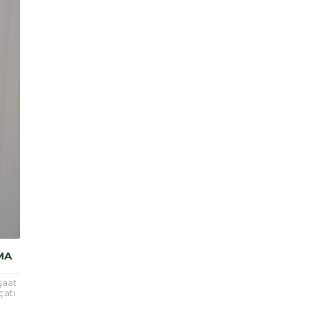
MA
şaat
çatı