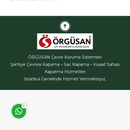
etrafını güvenli hele getirmek
için ve çatı kaplamalarında
sıklıkla kullanılan bir
malzemedir.Trapez sac...
ÖRGÜSAN Teklif Hattı
ÖRGÜSAN Çevre Koruma Sistemleri
Şantiye Çevresi Kapama – Sac Kapama – İnşaat Sahası
Kapatma Hizmetleri
İstanbul Genelinde Hizmet Vermekteyiz.
Cevap Yaz
1