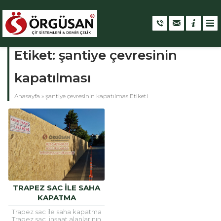
Etiket:
şantiye çevresinin
kapatılması
Anasayfa
»
şantiye çevresinin kapatılmasıEtiketi
TRAPEZ SAC ILE SAHA
KAPATMA
Trapez sac ile saha kapatma
Trapez sac, inşaat alanlarının