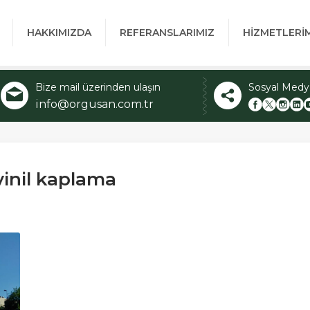
HAKKIMIZDA
REFERANSLARIMIZ
HİZMETLERİ
Bize mail üzerinden ulaşın
Sosyal Medy
info@orgusan.com.tr
vinil kaplama