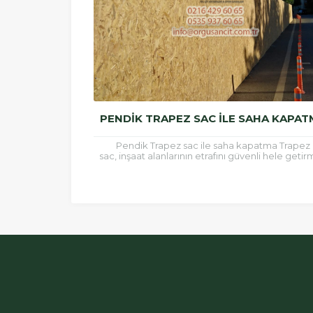
PENDIK TRAPEZ SAC ILE SAHA KAPAT
Pendik Trapez sac ile saha kapatma Trapez
sac, inşaat alanlarının etrafını güvenli hele geti
için ve çatı kaplamalarında sıklıkla kullanılan b
malzemedir.Trapez...
ÖRGÜSAN Teklif Hattı