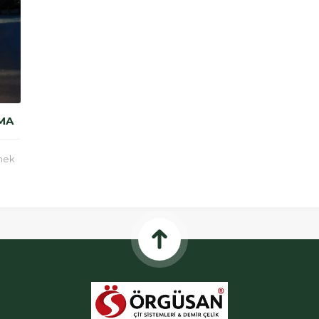
MA
rmek
ir