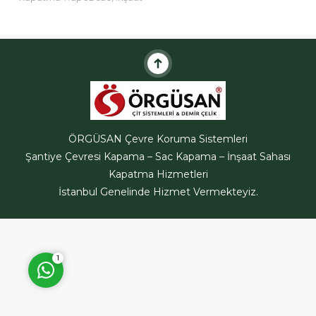
alanlarının etrafını güvenli hele
getirmek için ve çatı
kaplamalarında sıklıkla
kullanılan bir
malzemedir.Trapez...
ÖRGÜSAN Teklif Hattı
ÖRGÜSAN Çevre Koruma Sistemleri
Şantiye Çevresi Kapama – Sac Kapama – İnşaat Sahası
Kapatma Hizmetleri
İstanbul Genelinde Hizmet Vermekteyiz.
Cevap Yaz
1