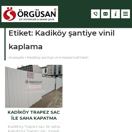
Etiket:
Kadiköy şantiye vinil
kaplama
Anasayfa
»
Kadiköy şantiye vinil kaplamaEtiketi
KADIKÖY TRAPEZ SAC
ILE SAHA KAPATMA
Kadiköy Trapez sac ile saha
kapatma Trapez sac, inşaat