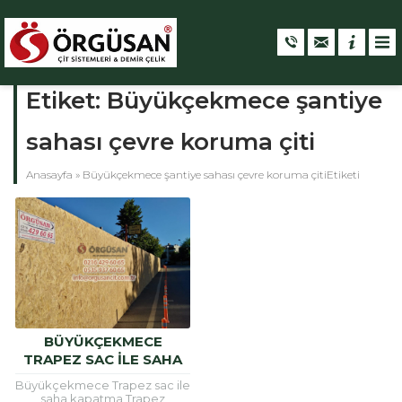
Etiket:
Büyükçekmece şantiye
sahası çevre koruma çiti
Anasayfa
»
Büyükçekmece şantiye sahası çevre koruma çitiEtiketi
BÜYÜKÇEKMECE
TRAPEZ SAC ILE SAHA
KAPATMA
Büyükçekmece Trapez sac ile
saha kapatma Trapez