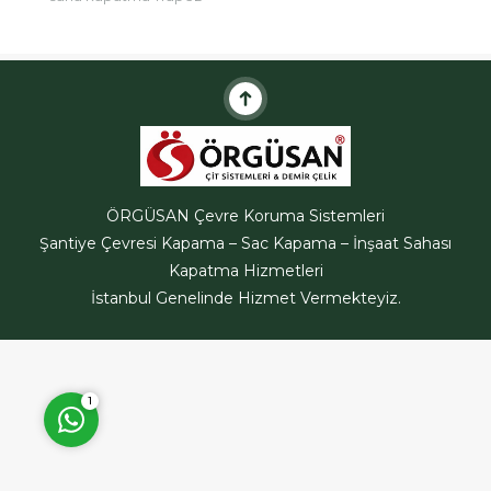
sac, inşaat alanlarının etrafını
güvenli hele getirmek için
ve çatı kaplamalarında sıklıkla
kullanılan bir
malzemedir.Trapez...
ÖRGÜSAN Teklif Hattı
ÖRGÜSAN Çevre Koruma Sistemleri
Şantiye Çevresi Kapama – Sac Kapama – İnşaat Sahası
Kapatma Hizmetleri
İstanbul Genelinde Hizmet Vermekteyiz.
Cevap Yaz
1