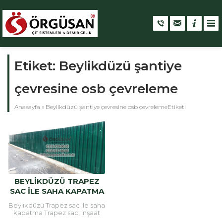
Etiket:
Beylikdüzü şantiye
çevresine osb çevreleme
Anasayfa
»
Beylikdüzü şantiye çevresine osb çevrelemeEtiketi
BEYLIKDÜZÜ TRAPEZ
SAC ILE SAHA KAPATMA
Beylikdüzü Trapez sac ile saha
kapatma Trapez sac, inşaat
alanlarının etrafını güvenli hele