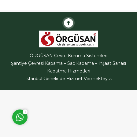
getirmek için ve çatı
kaplamalarında sıklıkla
kullanılan bir
malzemedir.Trapez...
ÖRGÜSAN Teklif Hattı
ÖRGÜSAN Çevre Koruma Sistemleri
Şantiye Çevresi Kapama – Sac Kapama – İnşaat Sahası
Kapatma Hizmetleri
İstanbul Genelinde Hizmet Vermekteyiz.
Cevap Yaz
1