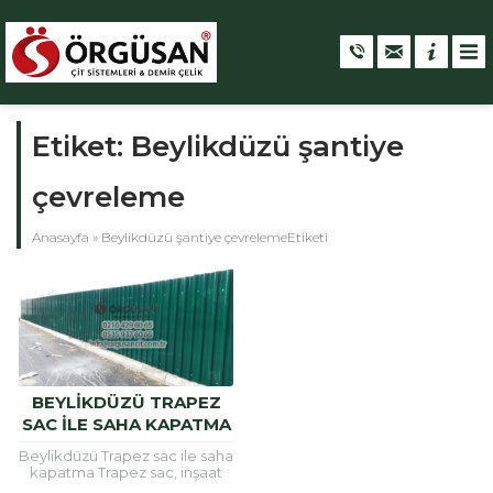
Etiket:
Beylikdüzü şantiye
çevreleme
Anasayfa
»
Beylikdüzü şantiye çevrelemeEtiketi
BEYLIKDÜZÜ TRAPEZ
SAC ILE SAHA KAPATMA
Beylikdüzü Trapez sac ile saha
kapatma Trapez sac, inşaat
alanlarının etrafını güvenli hele