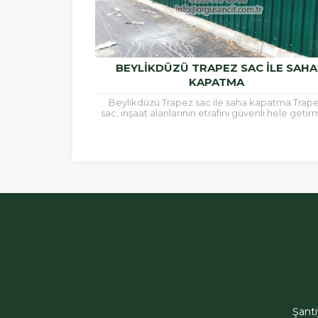
BEYLIKDÜZÜ TRAPEZ SAC ILE SAHA
KAPATMA
Beylikdüzü Trapez sac ile saha kapatma Trap
sac, inşaat alanlarının etrafını güvenli hele geti
için ve çatı kaplamalarında sıklıkla kullanılan b
malzemedir.Trapez...
ÖRGÜSAN Teklif Hattı
Şant