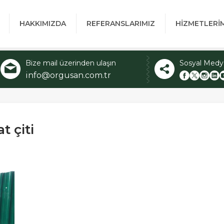
HAKKIMIZDA
REFERANSLARIMIZ
HİZMETLERİ
Bize mail üzerinden ulaşın
Sosyal Medy
info@orgusan.com.tr
t çiti