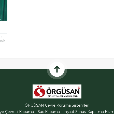
ez
rmek
ir
ÖRGÜSAN Çevre Koruma Sistemleri
iye Çevresi Kapama – Sac Kapama – İnşaat Sahası Kapatma Hizme