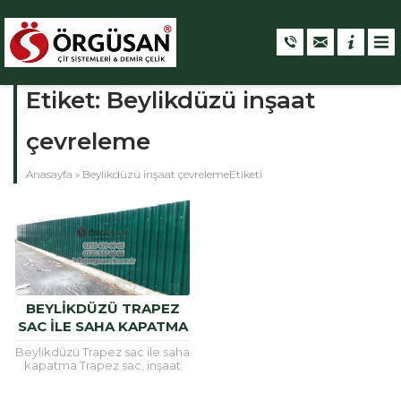
Etiket:
Beylikdüzü inşaat
çevreleme
Anasayfa
»
Beylikdüzü inşaat çevrelemeEtiketi
BEYLIKDÜZÜ TRAPEZ
SAC ILE SAHA KAPATMA
Beylikdüzü Trapez sac ile saha
kapatma Trapez sac, inşaat
alanlarının etrafını güvenli hele
getirmek için ve çatı