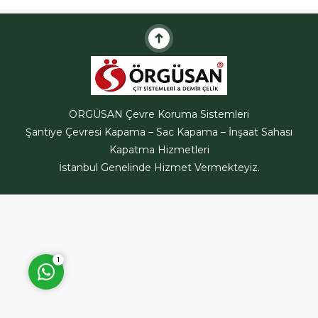
kaplamalarında sıklıkla
kullanılan bir
malzemedir.Trapez...
ÖRGÜSAN Teklif Hattı
ÖRGÜSAN Çevre Koruma Sistemleri
Şantiye Çevresi Kapama – Sac Kapama – İnşaat Sahası
Kapatma Hizmetleri
İstanbul Genelinde Hizmet Vermekteyiz.
Cevap Yaz
1