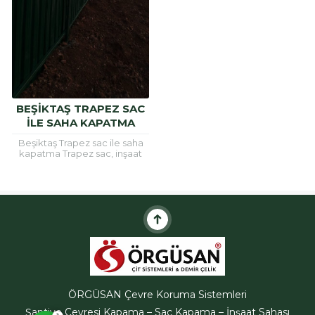
BEŞIKTAŞ TRAPEZ SAC
ILE SAHA KAPATMA
ÖRGÜSAN Teklif Hattı
Beşiktaş Trapez sac ile saha
kapatma Trapez sac, inşaat
alanlarının etrafını güvenli hele
getirmek için ve çatı
kaplamalarında sıklıkla
kullanılan bir
malzemedir.Trapez...
Cevap Yaz
ÖRGÜSAN Çevre Koruma Sistemleri
Şantiye Çevresi Kapama – Sac Kapama – İnşaat Sahası