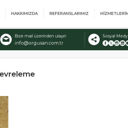
HAKKIMIZDA
REFERANSLARIMIZ
HİZMETLERİ
Bize mail üzerinden ulaşın
Sosyal Medy
info@orgusan.com.tr
çevreleme