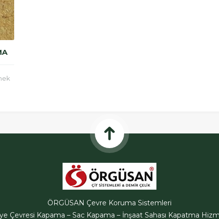
MA
rmek
ir
ÖRGÜSAN Çevre Koruma Sistemleri
iye Çevresi Kapama – Sac Kapama – İnşaat Sahası Kapatma Hizme