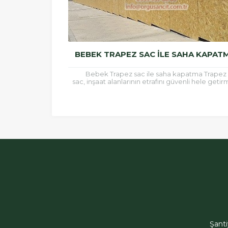
BEBEK TRAPEZ SAC ILE SAHA KAPAT
Bebek Trapez sac ile saha kapatma Trapez
sac, inşaat alanlarının etrafını güvenli hele geti
için ve çatı kaplamalarında sıklıkla kullanılan b
malzemedir.Trapez...
ÖRGÜSAN Teklif Hattı
Şant