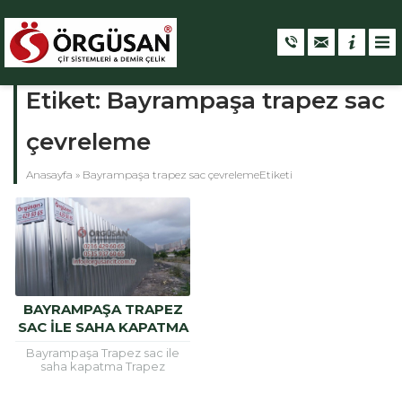
Etiket:
Bayrampaşa trapez sac
çevreleme
Anasayfa
»
Bayrampaşa trapez sac çevrelemeEtiketi
BAYRAMPAŞA TRAPEZ
SAC ILE SAHA KAPATMA
Bayrampaşa Trapez sac ile
saha kapatma Trapez
sac, inşaat alanlarının etrafını
güvenli hele getirmek için