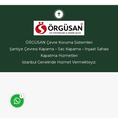
ve çatı kaplamalarında sıklıkla
kullanılan bir
malzemedir.Trapez...
ÖRGÜSAN Teklif Hattı
ÖRGÜSAN Çevre Koruma Sistemleri
Şantiye Çevresi Kapama – Sac Kapama – İnşaat Sahası
Kapatma Hizmetleri
İstanbul Genelinde Hizmet Vermekteyiz.
Cevap Yaz
1