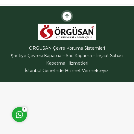
ve çatı kaplamalarında sıklıkla
kullanılan bir
malzemedir.Trapez...
ÖRGÜSAN Teklif Hattı
ÖRGÜSAN Çevre Koruma Sistemleri
Şantiye Çevresi Kapama – Sac Kapama – İnşaat Sahası
Kapatma Hizmetleri
İstanbul Genelinde Hizmet Vermekteyiz.
Cevap Yaz
1