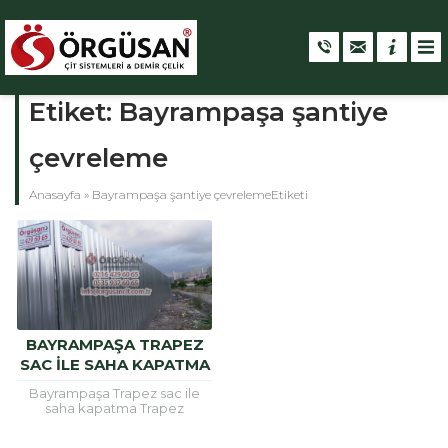
Etiket:
Bayrampaşa şantiye
çevreleme
Anasayfa
»
Bayrampaşa şantiye çevrelemeEtiketi
BAYRAMPAŞA TRAPEZ
SAC ILE SAHA KAPATMA
Bayrampaşa Trapez sac ile
saha kapatma Trapez
sac, inşaat alanlarının etrafını
güvenli hele getirmek için