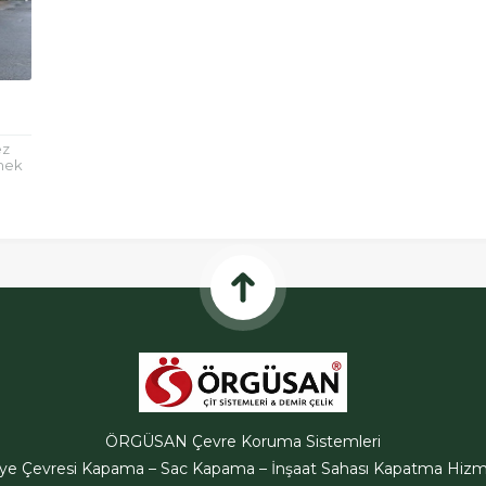
ez
rmek
ir
ÖRGÜSAN Çevre Koruma Sistemleri
iye Çevresi Kapama – Sac Kapama – İnşaat Sahası Kapatma Hizme