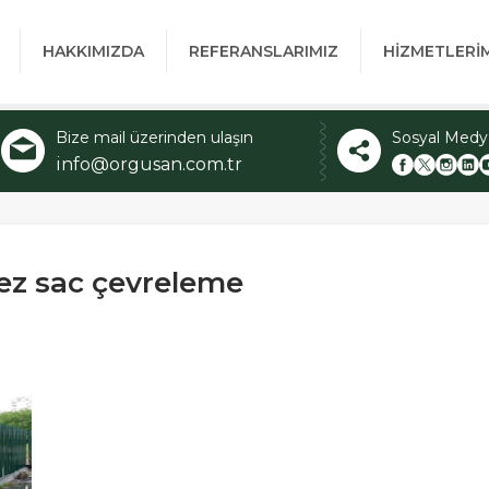
HAKKIMIZDA
REFERANSLARIMIZ
HİZMETLERİ
Bize mail üzerinden ulaşın
Sosyal Medy
info@orgusan.com.tr
ez sac çevreleme