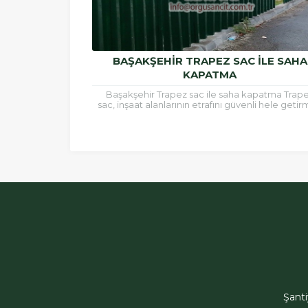
BAŞAKŞEHIR TRAPEZ SAC ILE SAHA
KAPATMA
Başakşehir Trapez sac ile saha kapatma Trap
sac, inşaat alanlarının etrafını güvenli hele geti
için ve çatı kaplamalarında sıklıkla kullanılan b
malzemedir.Trapez...
ÖRGÜSAN Teklif Hattı
Şant