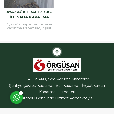
AYAZAĞA TRAPEZ SAC
ILE SAHA KAPATMA
Ayazağa Trapez sac ile saha
ÖRGÜSAN Teklif Hattı
kapatma Trapez sac, inşaat
alanlarının etrafını güvenli hele
getirmek için ve çatı
kaplamalarında sıklıkla
kullanılan bir
malzemedir.Trapez...
Cevap Yaz
ÖRGÜSAN Çevre Koruma Sistemleri
Şantiye Çevresi Kapama – Sac Kapama – İnşaat Sahası
Kapatma Hizmetleri
1
İstanbul Genelinde Hizmet Vermekteyiz.