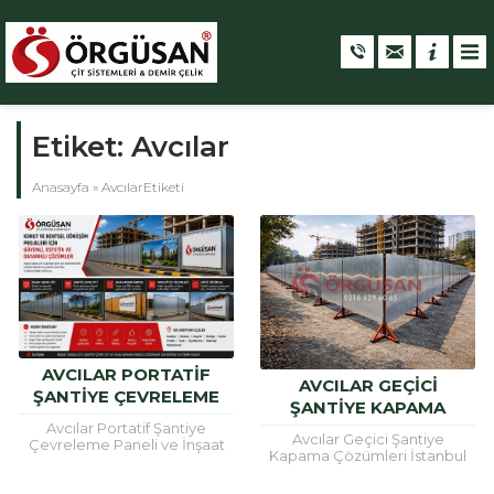
Etiket:
Avcılar
Anasayfa
»
AvcılarEtiketi
AVCILAR PORTATIF
AVCILAR GEÇICI
ŞANTIYE ÇEVRELEME
ŞANTIYE KAPAMA
PANELI VE İNŞAAT
Avcılar Portatif Şantiye
ÇÖZÜMLERI
SAHASI ÇITI
Avcılar Geçici Şantiye
Çevreleme Paneli ve İnşaat
Kapama Çözümleri İstanbul
Sahası Çiti Avcılar portatif
Avcılar genelinde yürütülen
şantiye çevreleme paneli,
inşaat, altyapı ve yenileme