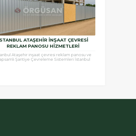
İSTANBUL ATAŞEHIR İNŞAAT ÇEVRESI
REKLAM PANOSU HIZMETLERI
tanbul Ataşehir inşaat çevresi reklam panosu ve
apsamlı Şantiye Çevreleme Sistemleri İstanbul
adolu Yakası’nın en hızlı gelişen ilçelerinden biri
olan...