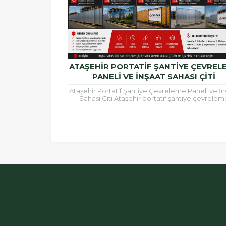
ATAŞEHIR PORTATIF ŞANTIYE ÇEVREL
PANELI VE İNŞAAT SAHASI ÇITI
Ataşehir Portatif Şantiye Çevreleme Paneli ve İn
Sahası Çiti Ataşehir portatif şantiye çevrelem
paneli, inşaat alanlarının güvenli şekilde çevrilm
çalışma...
ÖRGÜSAN Teklif Hattı