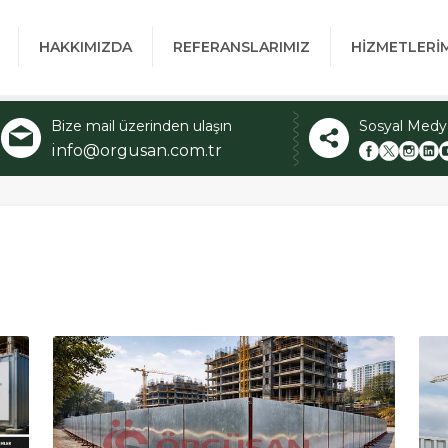
HAKKIMIZDA
REFERANSLARIMIZ
HİZMETLERİ
Bize mail üzerinden ulaşın
Sosyal Medy
info@orgusan.com.tr