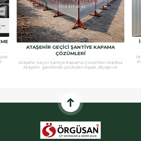
EME
ATAŞEHIR GEÇICI ŞANTIYE KAPAMA
ÇÖZÜMLERI
şaat
İs
e
K
Ataşehir Geçici Şantiye Kapama Çözümleri İstanbul
esi,
An
Ataşehir genelinde yürütülen inşaat, altyapı ve
yenileme projelerinde şantiye alanlarının güvenli
şekilde sınırlandırılması büyük...