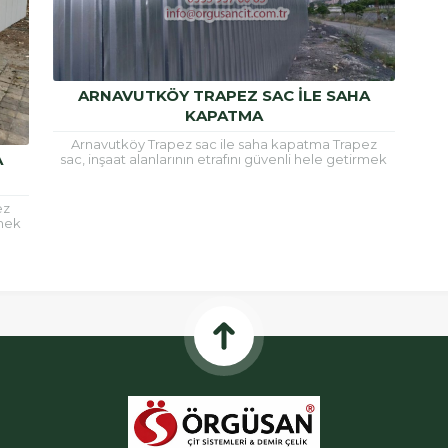
ARNAVUTKÖY TRAPEZ SAC ILE SAHA
KAPATMA
Arnavutköy Trapez sac ile saha kapatma Trapez
A
sac, inşaat alanlarının etrafını güvenli hele getirmek
için ve çatı kaplamalarında sıklıkla kullanılan bir
malzemedir.Trapez...
ez
rmek
ir