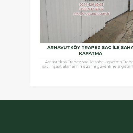
ARNAVUTKÖY TRAPEZ SAC ILE SAH
KAPATMA
Arnavutköy Trapez sac ile saha kapatma Trap
sac, inşaat alanlarının etrafını güvenli hele geti
için ve çatı kaplamalarında sıklıkla kullanılan b
malzemedir.Trapez...
ÖRGÜSAN Teklif Hattı