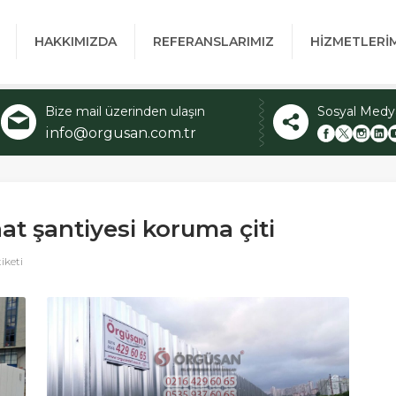
HAKKIMIZDA
REFERANSLARIMIZ
HİZMETLERİ
Bize mail üzerinden ulaşın
Sosyal Medy
info@orgusan.com.tr
at şantiyesi koruma çiti
iketi