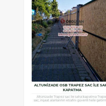
ALTUNIZADE OSB TRAPEZ SAC ILE SA
KAPATMA
Altunizade Trapez sac ile saha kapatma Trap
sac, inşaat alanlarının etrafını güvenli hele geti
için ve çatı kaplamalarında sıklıkla kullanılan b