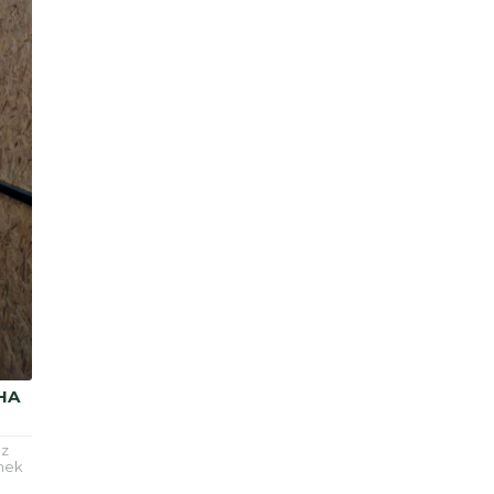
HA
ez
rmek
ir