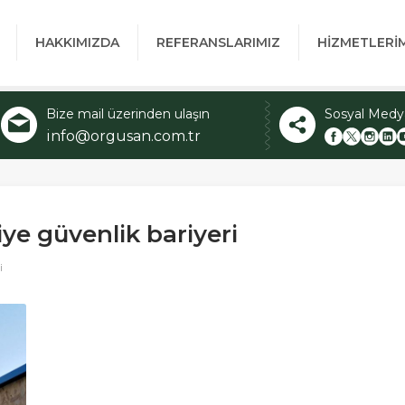
HAKKIMIZDA
REFERANSLARIMIZ
HİZMETLERİ
Bize mail üzerinden ulaşın
Sosyal Medy
info@orgusan.com.tr
ye güvenlik bariyeri
i